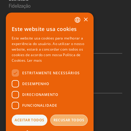
Fidelização
×
Sushiday
Este website usa cookies
PORTUGUESE
Restaurante digital
Este website usa cookies para melhorar a
ENGLISH
experiência do usuário. Ao utilizar o nosso
website, estará a concordar com todos os
SPANISH
cookies de acordo com nossa Política de
Cookies.
Ler mais
© 2026 Zone Soft
ESTRITAMENTE NECESSÁRIOS
DESEMPENHO
DIRECIONAMENTO
FUNCIONALIDADE
Política de privacidade
Direito ao esquecimento
Denúncia
ACEITAR TODOS
RECUSAR TODOS
Termos e Condições