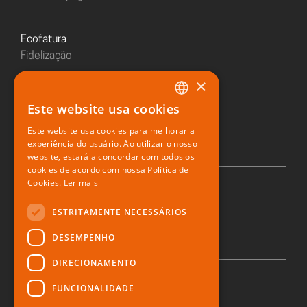
Ecofatura
Fidelização
×
Sushiday
Este website usa cookies
PORTUGUESE
Restaurante digital
Este website usa cookies para melhorar a
ENGLISH
experiência do usuário. Ao utilizar o nosso
website, estará a concordar com todos os
SPANISH
cookies de acordo com nossa Política de
Cookies.
Ler mais
© 2026 Zone Soft
ESTRITAMENTE NECESSÁRIOS
DESEMPENHO
DIRECIONAMENTO
FUNCIONALIDADE
Política de privacidade
Direito ao esquecimento