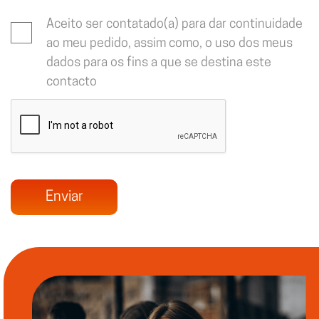
Aceito ser contatado(a) para dar continuidade
ao meu pedido, assim como, o uso dos meus
dados para os fins a que se destina este
contacto
Enviar