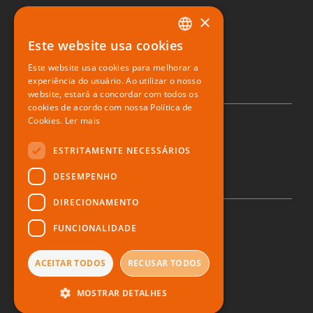
×
Sushiday
Este website usa cookies
PORTUGUESE
Restaurante digital
Este website usa cookies para melhorar a
ENGLISH
experiência do usuário. Ao utilizar o nosso
website, estará a concordar com todos os
SPANISH
cookies de acordo com nossa Política de
Cookies.
Ler mais
© 2026 Zone Soft
ESTRITAMENTE NECESSÁRIOS
DESEMPENHO
DIRECIONAMENTO
FUNCIONALIDADE
Política de privacidade
Direito ao esquecimento
Denúncia
ACEITAR TODOS
RECUSAR TODOS
Termos e Condições
MOSTRAR DETALHES