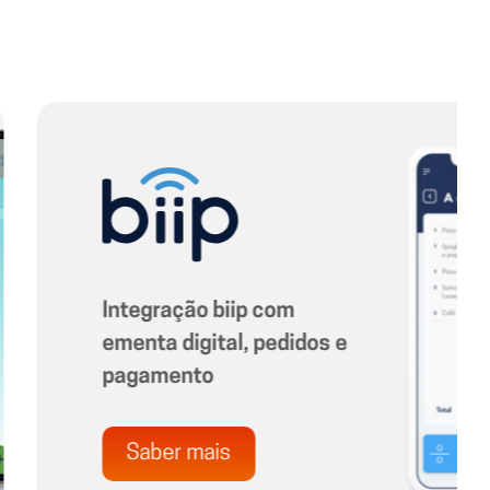
Solução ideal para
faturação móvel
Saber mais