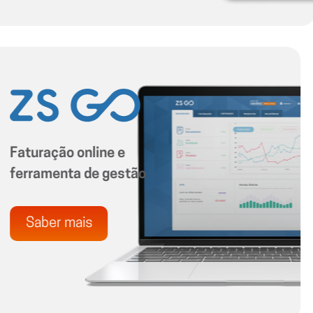
ócio da
uração nunca mais
o mesmo
er mais