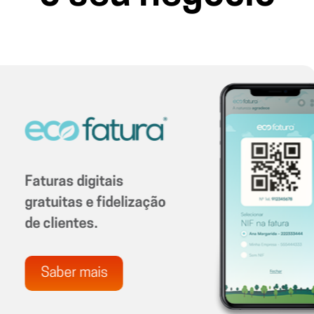
Integração biip com
ementa digital, pedidos e
pagamento
Saber mais