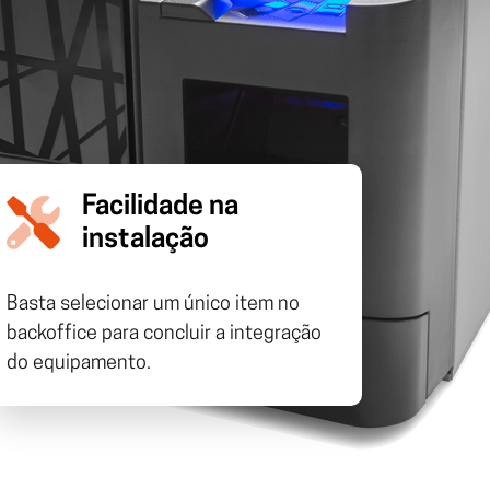
todos os destaques
estão de Eventos
todos os destaques
Bilhética para eventos
Facilidade na
instalação
Basta selecionar um único item no
backoffice para concluir a integração
do equipamento.