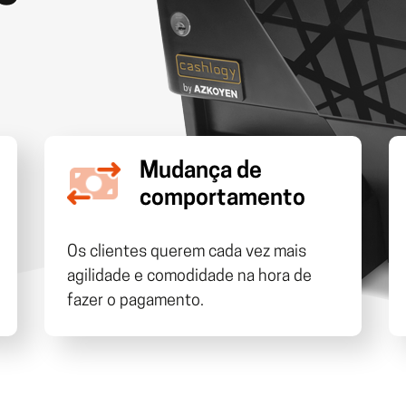
xclusivas
ver 
Gestão comercial
G
e eventos
ver 
gicas integradas
Faturação online e ferramenta de gestão
Mudança de
comportamento
Os clientes querem cada vez mais
agilidade e comodidade na hora de
fazer o pagamento.