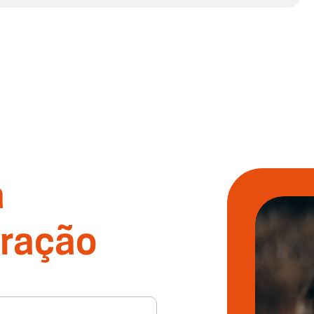
a
ração