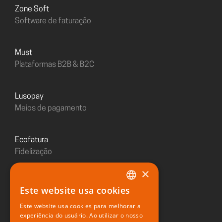
Zone Soft
Software de faturação
must
Plataformas B2B & B2C
Lusopay
Meios de pagamento
Ecofatura
Fidelização
×
Sushiday
Este website usa cookies
PORTUGUESE
Restaurante digital
Este website usa cookies para melhorar a
ENGLISH
experiência do usuário. Ao utilizar o nosso