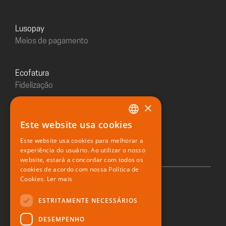
Lusopay
Meios de pagamento
Ecofatura
Fidelização
×
Sushiday
Este website usa cookies
PORTUGUESE
Restaurante digital
Este website usa cookies para melhorar a
ENGLISH
experiência do usuário. Ao utilizar o nosso
website, estará a concordar com todos os
SPANISH
cookies de acordo com nossa Política de
Cookies.
Ler mais
© 2026 Zone Soft
ESTRITAMENTE NECESSÁRIOS
DESEMPENHO