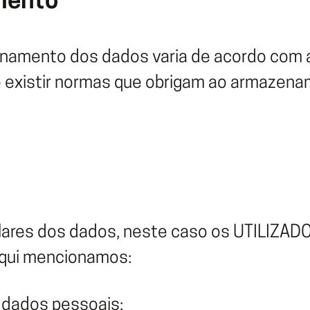
mento
amento dos dados varia de acordo com a f
o existir normas que obrigam ao armazena
lares dos dados, neste caso os UTILIZADO
 aqui mencionamos:
s dados pessoais;