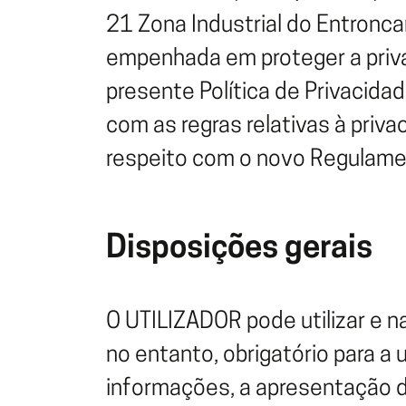
Integrações e parcerias e
Experiência digital de atendimento
d
21 Zona Industrial do Entron
As melhores soluções tecnoló
Pagamento rápido por QR Code
empenhada em proteger a priva
Desenho do ecrã do POS ao seu gosto
presente Política de Privacida
com as regras relativas à pri
Pedidos de take away e delivery no seu POS
respeito com o novo Regulame
Ligação do POS às máquinas de pagamento
Disposições gerais
O UTILIZADOR pode utilizar e n
no entanto, obrigatório para a
informações, a apresentação d