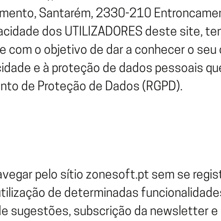
xclusivas
ver 
Gestão comercial
G
e eventos
camento, Santarém, 2330-210 Entroncam
ver 
gicas integradas
Faturação online e ferramenta de gestão
cidade dos UTILIZADORES deste site, ten
de com o objetivo de dar a conhecer o seu
vacidade e à proteção de dados pessoais 
nto de Proteção de Dados (RGPD).
avegar pelo sítio zonesoft.pt sem se regis
 utilização de determinadas funcionalidad
e sugestões, subscrição da newsletter e 