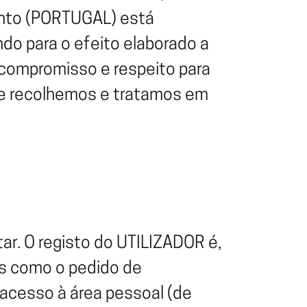
todos os destaques
estão de Eventos
ento (PORTUGAL) está
todos os destaques
Bilhética para eventos
do para o efeito elaborado a
 compromisso e respeito para
que recolhemos e tratamos em
tar. O registo do UTILIZADOR é,
es como o pedido de
acesso à área pessoal (de