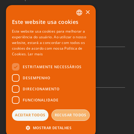
×
Sushiday
Este website usa cookies
PORTUGUESE
Restaurante digital
Este website usa cookies para melhorar a
ENGLISH
experiência do usuário. Ao utilizar o nosso
website, estará a concordar com todos os
SPANISH
cookies de acordo com nossa Política de
Cookies.
Ler mais
© 2026 Zone Soft
ESTRITAMENTE NECESSÁRIOS
DESEMPENHO
DIRECIONAMENTO
FUNCIONALIDADE
Política de privacidade
Direito ao esquecimento
Denúncia
ACEITAR TODOS
RECUSAR TODOS
Termos e Condições
MOSTRAR DETALHES