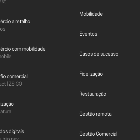
est
Mobilidade
ércio a retalho
pos
Eventos
mércio com mobilidade
Casos de sucesso
obile
Fidelização
tão comercial
act | ZS GO
Restauração
elização
atura
Gestão remota
idos digitais
Gestão Comercial
e biip pay