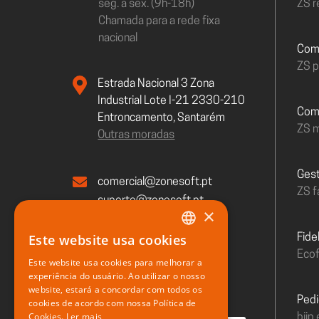
seg. a sex. (9h-18h)
ZS r
Chamada para a rede fixa
nacional
Com
ZS 
Estrada Nacional 3 Zona
Industrial Lote I-21 2330-210
Co
Entroncamento, Santarém
ZS m
Outras moradas
Ges
comercial@zonesoft.pt
ZS f
suporte@zonesoft.pt
×
geral@zonesoft.pt
Este website usa cookies
Fid
PORTUGUESE
Ecof
Este website usa cookies para melhorar a
Service status
ENGLISH
experiência do usuário. Ao utilizar o nosso
website, estará a concordar com todos os
SPANISH
Ped
cookies de acordo com nossa Política de
Cookies.
Ler mais
biip 