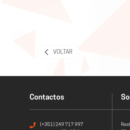
Integrações e parcerias e
Experiência digital de atendimento
d
As melhores soluções tecnoló
Pagamento rápido por QR Code
Desenho do ecrã do POS ao seu gosto
Pedidos de take away e delivery no seu POS
VOLTAR
Ligação do POS às máquinas de pagamento
Contactos
So
(+351) 249 717 997
Res