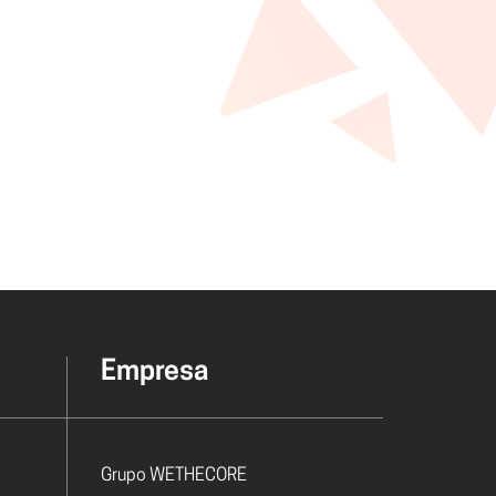
todos os destaques
estão de Eventos
todos os destaques
Bilhética para eventos
Empresa
Grupo WETHECORE