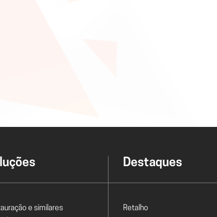
xclusivas
ver 
Gestão comercial
G
e eventos
ver 
gicas integradas
Faturação online e ferramenta de gestão
luções
Destaques
tauração e similares
Retalho