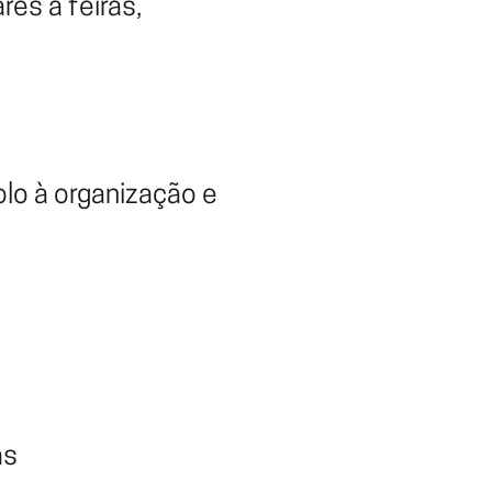
es a feiras,
olo à organização e
as