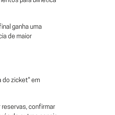
entos para bilhética
final ganha uma
cia de maior
a do zicket® em
 reservas, confirmar