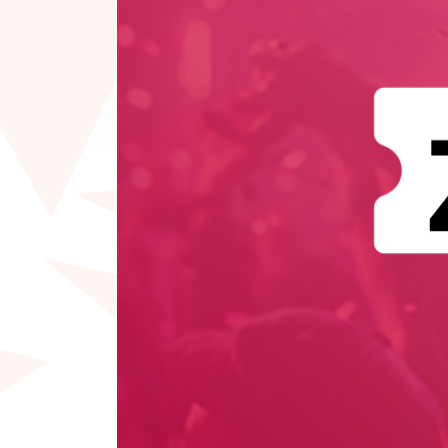
Integrações e parcerias e
Experiência digital de atendimento
d
As melhores soluções tecnoló
Pagamento rápido por QR Code
Desenho do ecrã do POS ao seu gosto
Pedidos de take away e delivery no seu POS
Ligação do POS às máquinas de pagamento