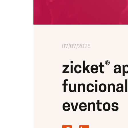
07/07/2026
zicket® a
funciona
eventos