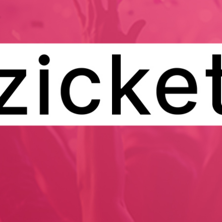
xclusivas
ver 
Gestão comercial
G
e eventos
ver 
gicas integradas
Faturação online e ferramenta de gestão