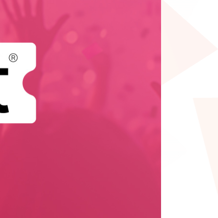
todos os destaques
estão de Eventos
todos os destaques
Bilhética para eventos