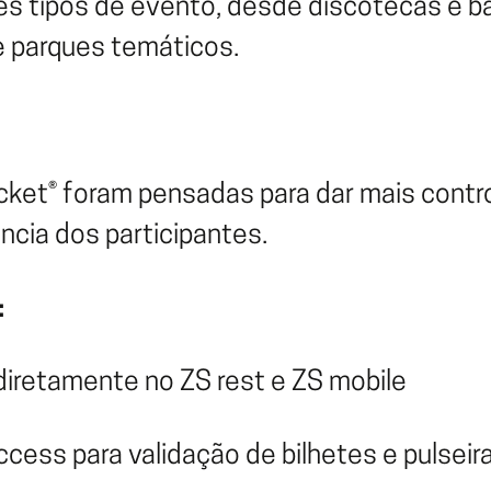
s tipos de evento, desde discotecas e bar
e parques temáticos.
cket® foram pensadas para dar mais contr
ência dos participantes.
:
diretamente no ZS rest e ZS mobile
cess para validação de bilhetes e pulseir