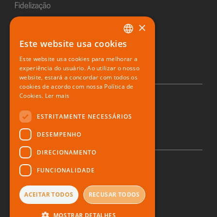
Fidelização
×
Sushiday
Este website usa cookies
PORTUGUESE
Restaurante digital
Este website usa cookies para melhorar a
ENGLISH
experiência do usuário. Ao utilizar o nosso
website, estará a concordar com todos os
SPANISH
cookies de acordo com nossa Política de
Cookies.
Ler mais
© 2026 Zone Soft
ESTRITAMENTE NECESSÁRIOS
DESEMPENHO
DIRECIONAMENTO
FUNCIONALIDADE
Política de privacidade
Direito ao esquecimento
Denúncia
ACEITAR TODOS
RECUSAR TODOS
Termos e Condições
MOSTRAR DETALHES