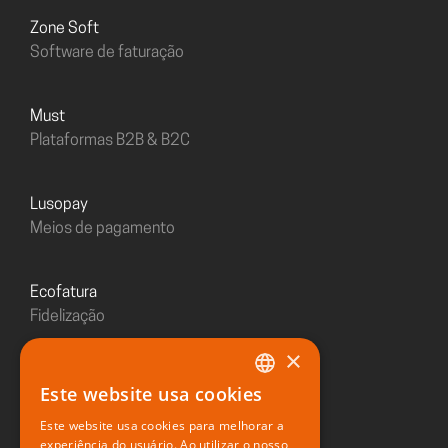
Zone Soft
Software de faturação
must
Plataformas B2B & B2C
Lusopay
Meios de pagamento
Ecofatura
Fidelização
×
Sushiday
Este website usa cookies
PORTUGUESE
Restaurante digital
Este website usa cookies para melhorar a
ENGLISH
experiência do usuário. Ao utilizar o nosso