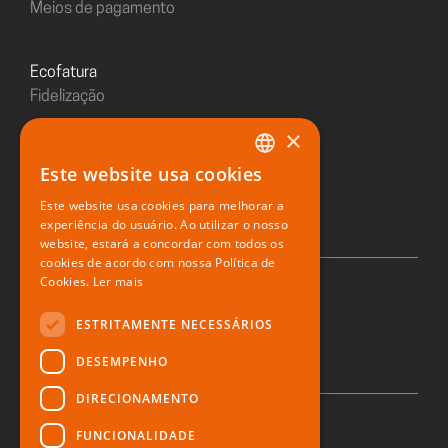
Meios de pagamento
Ecofatura
Fidelização
×
Sushiday
Este website usa cookies
PORTUGUESE
Restaurante digital
Este website usa cookies para melhorar a
ENGLISH
experiência do usuário. Ao utilizar o nosso
website, estará a concordar com todos os
SPANISH
cookies de acordo com nossa Política de
Cookies.
Ler mais
© 2026 Zone Soft
ESTRITAMENTE NECESSÁRIOS
DESEMPENHO
DIRECIONAMENTO
FUNCIONALIDADE
Política de privacidade