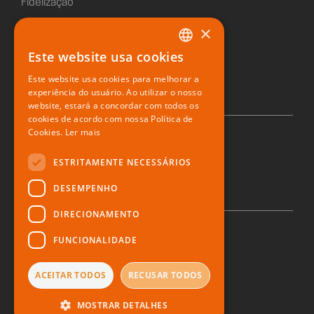
Fidelização
×
Sushiday
Este website usa cookies
PORTUGUESE
Restaurante digital
Este website usa cookies para melhorar a
ENGLISH
experiência do usuário. Ao utilizar o nosso
website, estará a concordar com todos os
SPANISH
cookies de acordo com nossa Política de
Cookies.
Ler mais
© 2026 Zone Soft
ESTRITAMENTE NECESSÁRIOS
DESEMPENHO
DIRECIONAMENTO
FUNCIONALIDADE
Política de privacidade
Direito ao esquecimento
Denúncia
ACEITAR TODOS
RECUSAR TODOS
Termos e Condições
MOSTRAR DETALHES