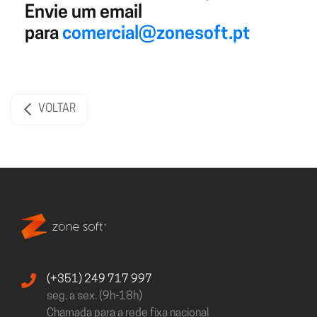
Envie um email
para
comercial@zonesoft.pt
VOLTAR
(+351) 249 717 997
seg. a sex. (9h-18h)
Chamada para a rede fixa nacional