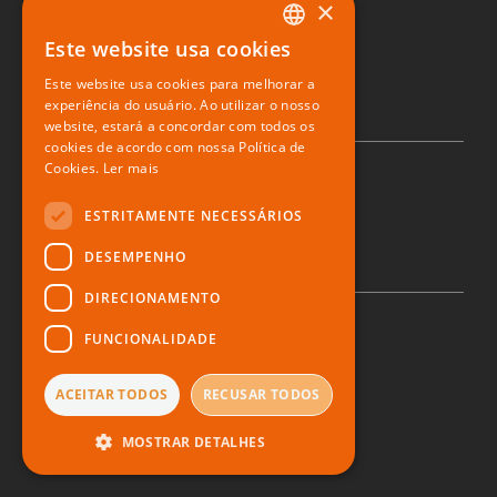
×
Sushiday
Este website usa cookies
PORTUGUESE
Restaurante digital
Este website usa cookies para melhorar a
ENGLISH
experiência do usuário. Ao utilizar o nosso
website, estará a concordar com todos os
SPANISH
cookies de acordo com nossa Política de
Cookies.
Ler mais
© 2026 Zone Soft
ESTRITAMENTE NECESSÁRIOS
DESEMPENHO
DIRECIONAMENTO
FUNCIONALIDADE
Política de privacidade
Direito ao esquecimento
Denúncia
ACEITAR TODOS
RECUSAR TODOS
Termos e Condições
MOSTRAR DETALHES