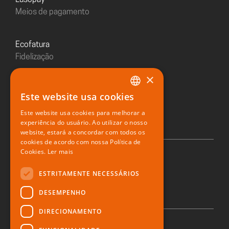
Lusopay
Meios de pagamento
Ecofatura
Fidelização
×
Sushiday
Este website usa cookies
PORTUGUESE
Restaurante digital
Este website usa cookies para melhorar a
ENGLISH
experiência do usuário. Ao utilizar o nosso
website, estará a concordar com todos os
SPANISH
cookies de acordo com nossa Política de
Cookies.
Ler mais
© 2026 Zone Soft
ESTRITAMENTE NECESSÁRIOS
DESEMPENHO
DIRECIONAMENTO